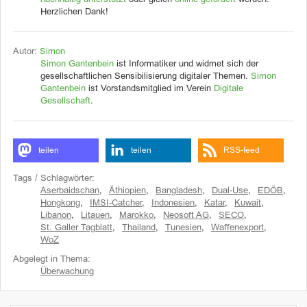
nachhaltig unterstützt
oder gleich
online gefördert
werden.
Herzlichen Dank!
Autor:
Simon
Simon Gantenbein
ist Informatiker und widmet sich der
gesellschaftlichen Sensibilisierung digitaler Themen.
Simon
Gantenbein
ist Vorstandsmitglied im Verein
Digitale
Gesellschaft
.
teilen
teilen
RSS-feed
Tags / Schlagwörter:
Aserbaidschan
,
Äthiopien
,
Bangladesh
,
Dual-Use
,
EDÖB
,
Hongkong
,
IMSI-Catcher
,
Indonesien
,
Katar
,
Kuwait
,
Libanon
,
Litauen
,
Marokko
,
Neosoft AG
,
SECO
,
St. Galler Tagblatt
,
Thailand
,
Tunesien
,
Waffenexport
,
WoZ
Abgelegt in Thema:
Überwachung