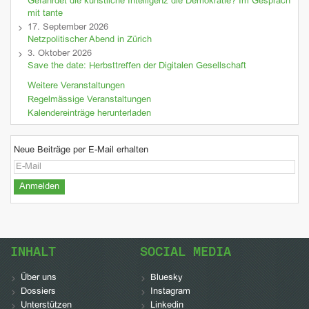
Gefährdet die künstliche Intelligenz die Demokratie? Im Gespräch
mit tante
17. September 2026
Netzpolitischer Abend in Zürich
3. Oktober 2026
Save the date: Herbsttreffen der Digitalen Gesellschaft
Weitere Veranstaltungen
Regelmässige Veranstaltungen
Kalendereinträge herunterladen
Neue Beiträge per E-Mail erhalten
INHALT
SOCIAL MEDIA
Über uns
Bluesky
Dossiers
Instagram
Unterstützen
Linkedin