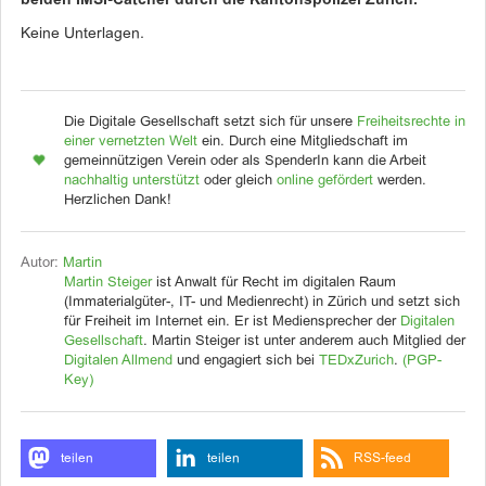
beiden IMSI-Catcher durch die Kantonspolizei Zürich.
Keine Unterlagen.
Die Digitale Gesellschaft setzt sich für unsere
Freiheitsrechte in
einer vernetzten Welt
ein. Durch eine Mitgliedschaft im
gemeinnützigen Verein oder als SpenderIn kann die Arbeit
nachhaltig unterstützt
oder gleich
online gefördert
werden.
Herzlichen Dank!
Autor:
Martin
Martin Steiger
ist Anwalt für Recht im digitalen Raum
(Immaterialgüter-, IT- und Medienrecht) in Zürich und setzt sich
für Freiheit im Internet ein. Er ist Mediensprecher der
Digitalen
Gesellschaft
. Martin Steiger ist unter anderem auch Mitglied der
Digitalen Allmend
und engagiert sich bei
TEDxZurich
.
(PGP-
Key)
teilen
teilen
RSS-feed