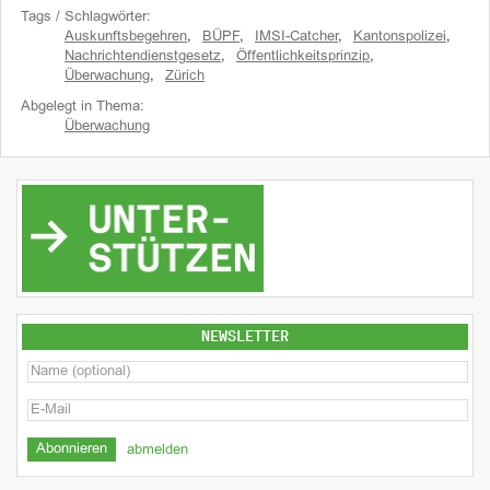
Tags / Schlagwörter:
Auskunftsbegehren
,
BÜPF
,
IMSI-Catcher
,
Kantonspolizei
,
Nachrichtendienstgesetz
,
Öffentlichkeitsprinzip
,
Überwachung
,
Zürich
Abgelegt in Thema:
Überwachung
NEWSLETTER
abmelden