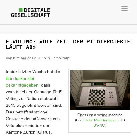
Toggl
navig
E-VOTING: «DIE ZEIT DER PILOTPROJEKTE
LÄUFT AB»
Von
Kire
am
23.08.2015
in
Demokratie
In der letzten Woche hat die
Bundeskanzlei
bekanntgegeben
, dass
zweidrittel der Gesuche für E-
Voting zur Nationalratswahl
2015 abgelehnt worden sind.
Dies betrifft sämtliche
Chess on a voting machine
Gesuche des «Consortiums
(Bild:
Colm MacCárthaigh
, CC
BY-NC
)
Vote électronique» der
Kantone Zürich, Glarus,