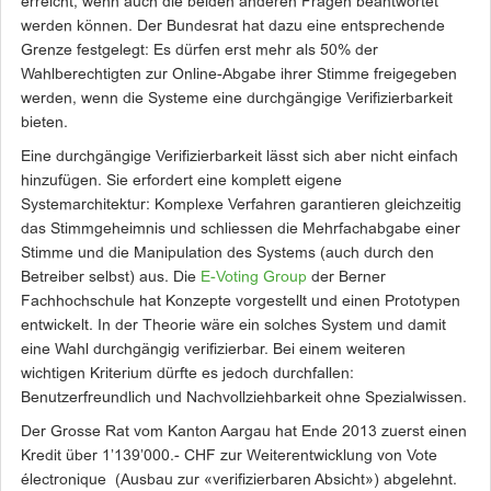
erreicht, wenn auch die beiden anderen Fragen beantwortet
werden können. Der Bundesrat hat dazu eine entsprechende
Grenze festgelegt: Es dürfen erst mehr als 50% der
Wahlberechtigten zur Online-Abgabe ihrer Stimme freigegeben
werden, wenn die Systeme eine durchgängige Verifizierbarkeit
bieten.
Eine durchgängige Verifizierbarkeit lässt sich aber nicht einfach
hinzufügen. Sie erfordert eine komplett eigene
Systemarchitektur: Komplexe Verfahren garantieren gleichzeitig
das Stimmgeheimnis und schliessen die Mehrfachabgabe einer
Stimme und die Manipulation des Systems (auch durch den
Betreiber selbst) aus. Die
E-Voting Group
der Berner
Fachhochschule hat Konzepte vorgestellt und einen Prototypen
entwickelt. In der Theorie wäre ein solches System und damit
eine Wahl durchgängig verifizierbar. Bei einem weiteren
wichtigen Kriterium dürfte es jedoch durchfallen:
Benutzerfreundlich und Nachvollziehbarkeit ohne Spezialwissen.
Der Grosse Rat vom Kanton Aargau hat Ende 2013 zuerst einen
Kredit über 1’139’000.- CHF zur Weiterentwicklung von Vote
électronique (Ausbau zur «verifizierbaren Absicht») abgelehnt.