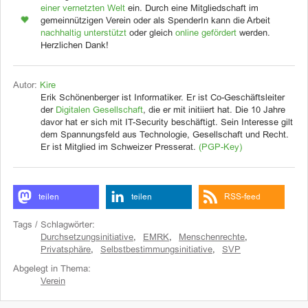
einer vernetzten Welt
ein. Durch eine Mitgliedschaft im
gemeinnützigen Verein oder als SpenderIn kann die Arbeit
nachhaltig unterstützt
oder gleich
online gefördert
werden.
Herzlichen Dank!
Autor:
Kire
Erik Schönenberger ist Informatiker. Er ist Co-Geschäftsleiter
der
Digitalen Gesellschaft
, die er mit initiiert hat. Die 10 Jahre
davor hat er sich mit IT-Security beschäftigt. Sein Interesse gilt
dem Spannungsfeld aus Technologie, Gesellschaft und Recht.
Er ist Mitglied im Schweizer Presserat.
(PGP-Key)
teilen
teilen
RSS-feed
Tags / Schlagwörter:
Durchsetzungsinitiative
,
EMRK
,
Menschenrechte
,
Privatsphäre
,
Selbstbestimmungsinitiative
,
SVP
Abgelegt in Thema:
Verein