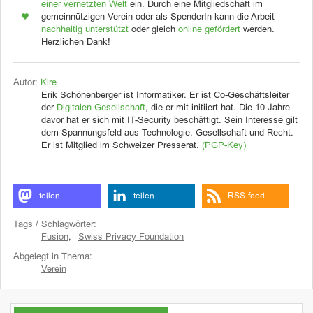
einer vernetzten Welt
ein. Durch eine Mitgliedschaft im
gemeinnützigen Verein oder als SpenderIn kann die Arbeit
nachhaltig unterstützt
oder gleich
online gefördert
werden.
Herzlichen Dank!
Autor:
Kire
Erik Schönenberger ist Informatiker. Er ist Co-Geschäftsleiter
der
Digitalen Gesellschaft
, die er mit initiiert hat. Die 10 Jahre
davor hat er sich mit IT-Security beschäftigt. Sein Interesse gilt
dem Spannungsfeld aus Technologie, Gesellschaft und Recht.
Er ist Mitglied im Schweizer Presserat.
(PGP-Key)
teilen
teilen
RSS-feed
Tags / Schlagwörter:
Fusion
,
Swiss Privacy Foundation
Abgelegt in Thema:
Verein