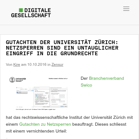
Toggl
navig
GUTACHTEN DER UNIVERSITÄT ZÜRICH:
NETZSPERREN SIND EIN UNTAUGLICHER
EINGRIFF IN DIE GRUNDRECHTE
Von
Kire
am
10.10.2016
in
Zensur
Der
Branchenverband
Swico
hat das rechtswissenschaftliche Institut der Universität Zürich mit
einem
Gutachten zu Netzsperren
beauftragt. Dieses schliesst
mit einem vernichtenden Urteil: