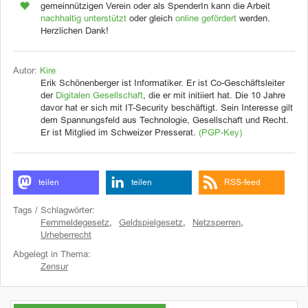
gemeinnützigen Verein oder als SpenderIn kann die Arbeit
nachhaltig unterstützt
oder gleich
online gefördert
werden.
Herzlichen Dank!
Autor:
Kire
Erik Schönenberger ist Informatiker. Er ist Co-Geschäftsleiter
der
Digitalen Gesellschaft
, die er mit initiiert hat. Die 10 Jahre
davor hat er sich mit IT-Security beschäftigt. Sein Interesse gilt
dem Spannungsfeld aus Technologie, Gesellschaft und Recht.
Er ist Mitglied im Schweizer Presserat.
(PGP-Key)
teilen
teilen
RSS-feed
Tags / Schlagwörter:
Fernmeldegesetz
,
Geldspielgesetz
,
Netzsperren
,
Urheberrecht
Abgelegt in Thema:
Zensur