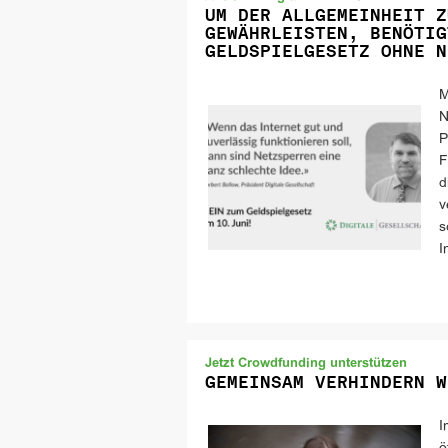
UM DER ALLGEMEINHEIT Z
GEWÄHRLEISTEN, BENÖTIG
GELDSPIELGESETZ OHNE N
M
N
P
F
d
v
s
I
Jetzt Crowdfunding unterstützen
GEMEINSAM VERHINDERN W
I