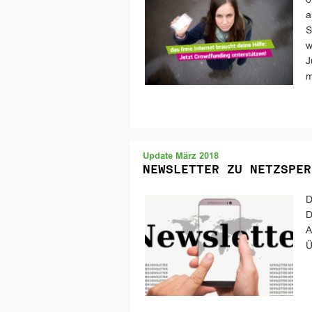
ö
a
S
w
J
m
Update März 2018
NEWSLETTER ZU NETZSPER
D
D
A
Ü