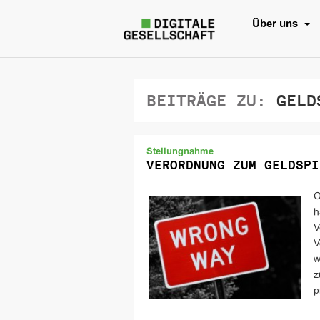
Über uns
BEITRÄGE ZU:
GELDS
Stellungnahme
VERORDNUNG ZUM GELDSPI
O
h
V
V
w
z
p