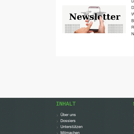
D
D
W
B
R
N
INHALT
Über uns
Dossiers
Unterstützen
Mitmachen