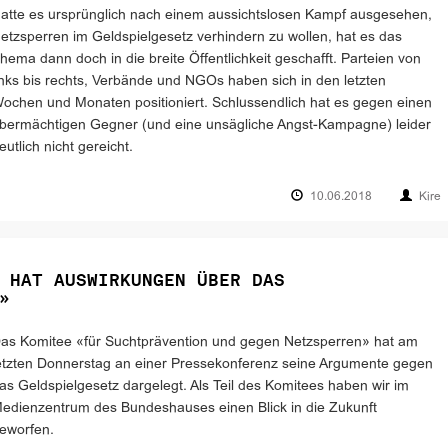
atte es ursprünglich nach einem aussichtslosen Kampf ausgesehen,
etzsperren im Geldspielgesetz verhindern zu wollen, hat es das
hema dann doch in die breite Öffentlichkeit geschafft. Parteien von
inks bis rechts, Verbände und NGOs haben sich in den letzten
ochen und Monaten positioniert. Schlussendlich hat es gegen einen
bermächtigen Gegner (und eine unsägliche Angst-Kampagne) leider
eutlich nicht gereicht.
10.06.2018
Kire
 HAT AUSWIRKUNGEN ÜBER DAS
»
as Komitee «für Suchtprävention und gegen Netzsperren» hat am
etzten Donnerstag an einer Pressekonferenz seine Argumente gegen
as Geldspielgesetz dargelegt. Als Teil des Komitees haben wir im
edienzentrum des Bundeshauses einen Blick in die Zukunft
eworfen.