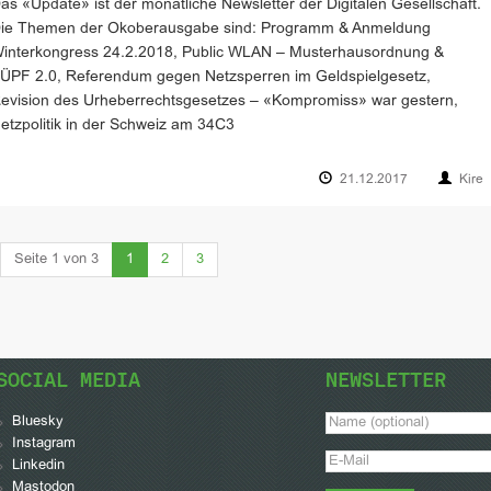
as «Update» ist der monatliche Newsletter der Digitalen Gesellschaft.
ie Themen der Okoberausgabe sind: Programm & Anmeldung
interkongress 24.2.2018, Public WLAN – Musterhausordnung &
ÜPF 2.0, Referendum gegen Netzsperren im Geldspielgesetz,
evision des Urheberrechtsgesetzes – «Kompromiss» war gestern,
etzpolitik in der Schweiz am 34C3
21.12.2017
Kire
(current)
Seite 1 von 3
1
2
3
SOCIAL MEDIA
NEWSLETTER
Bluesky
Instagram
Linkedin
Mastodon