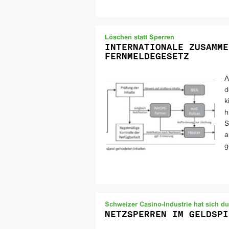
Löschen statt Sperren
INTERNATIONALE ZUSAMME
FERNMELDEGESETZ
A
d
k
h
S
a
g
Schweizer Casino-Industrie hat sich d
NETZSPERREN IM GELDSPI