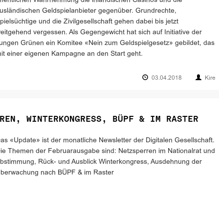
ffentlichen Wahrnehmung die inländischen Casinos und die
usländischen Geldspielanbieter gegenüber. Grundrechte,
pielsüchtige und die Zivilgesellschaft gehen dabei bis jetzt
eitgehend vergessen. Als Gegengewicht hat sich auf Initiative der
ungen Grünen ein Komitee «Nein zum Geldspielgesetz» gebildet, das
it einer eigenen Kampagne an den Start geht.
03.04.2018
Kire
REN, WINTERKONGRESS, BÜPF & IM RASTER
as «Update» ist der monatliche Newsletter der Digitalen Gesellschaft.
ie Themen der Februarausgabe sind: Netzsperren im Nationalrat und
bstimmung, Rück- und Ausblick Winterkongress, Ausdehnung der
berwachung nach BÜPF & im Raster