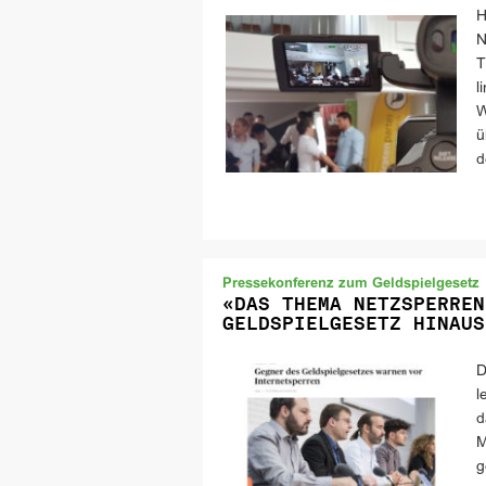
H
N
T
l
W
ü
d
Pressekonferenz zum Geldspielgesetz
«DAS THEMA NETZSPERREN
GELDSPIELGESETZ HINAUS
D
l
d
M
g