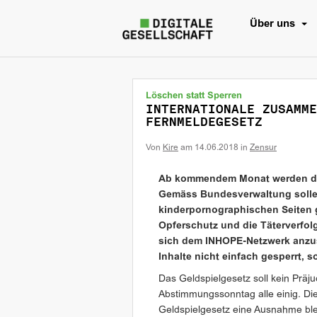
Über uns
Löschen statt Sperren
INTERNATIONALE ZUSAMME
FERNMELDEGESETZ
Von
Kire
am
14.06.2018
in
Zensur
Ab kommendem Monat werden die 
Gemäss Bundesverwaltung sollen
kinderpornographischen Seiten g
Opferschutz und die Täterverfolg
sich dem INHOPE-Netzwerk anzusc
Inhalte nicht einfach gesperrt, 
Das Geldspielgesetz soll kein Präj
Abstimmungssonntag alle einig. Die
Geldspielgesetz eine Ausnahme ble