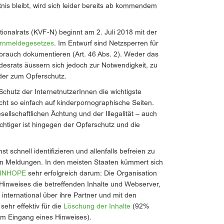
is bleibt, wird sich leider bereits ab kommendem
onalrats (KVF-N) beginnt am 2. Juli 2018 mit der
ernmeldegesetzes
. Im Entwurf sind Netzsperren für
brauch dokumentieren (Art. 46 Abs. 2). Weder das
esrats äussern sich jedoch zur Notwendigkeit, zu
oder zum Opferschutz.
hutz der InternetnutzerInnen die wichtigste
cht so einfach auf kinderpornographische Seiten.
sellschaftlichen Ächtung und der Illegalität – auch
wichtiger ist hingegen der Opferschutz und die
schnell identifizieren und allenfalls befreien zu
n Meldungen. In den meisten Staaten kümmert sich
n INHOPE
sehr erfolgreich darum: Die Organisation
Hinweises die betreffenden Inhalte und Webserver,
international über ihre Partner und mit den
 sehr effektiv für die
Löschung der Inhalte
(92%
m Eingang eines Hinweises).