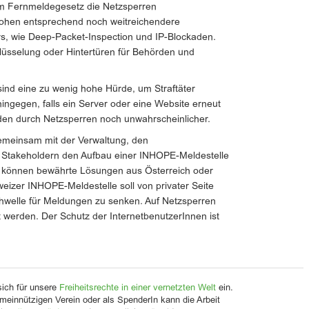
im Fernmeldegesetz die Netzsperren
drohen entsprechend noch weitreichendere
rs, wie Deep-Packet-Inspection und IP-Blockaden.
chlüsselung oder Hintertüren für Behörden und
ind eine zu wenig hohe Hürde, um Straftäter
ingegen, falls ein Server oder eine Website erneut
erden durch Netzsperren noch unwahrscheinlicher.
emeinsam mit der Verwaltung, den
n Stakeholdern den Aufbau einer INHOPE-Meldestelle
ng können bewährte Lösungen aus Österreich oder
eizer INHOPE-Meldestelle soll von privater Seite
welle für Meldungen zu senken. Auf Netzsperren
 werden. Der Schutz der InternetbenutzerInnen ist
sich für unsere
Freiheitsrechte in einer vernetzten Welt
ein.
meinnützigen Verein oder als SpenderIn kann die Arbeit