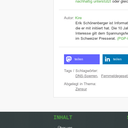
nachhaltig unterstützt
oder glei
Autor:
Kire
Erik Schönenberger ist Informat
die er mit initiiert hat. Die 10 
Interesse gilt dem Spannungsfel
im Schweizer Presserat.
(PGP-
teilen
teilen
Tags / Schlagwörter:
DNS-Sperren
,
Fernmeldegeset
Abgelegt in Thema:
Zensur
INHALT