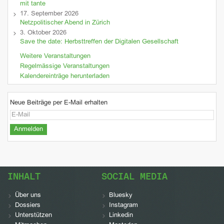
mit tante
17. September 2026
Netzpolitischer Abend in Zürich
3. Oktober 2026
Save the date: Herbsttreffen der Digitalen Gesellschaft
Weitere Veranstaltungen
Regelmässige Veranstaltungen
Kalendereinträge herunterladen
Neue Beiträge per E-Mail erhalten
INHALT
SOCIAL MEDIA
Über uns
Bluesky
Dossiers
Instagram
Unterstützen
Linkedin