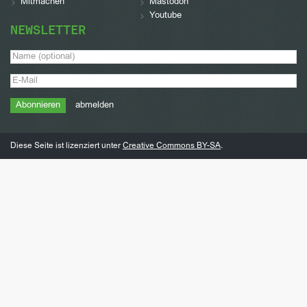
Mitmachen
Mastodon
Youtube
NEWSLETTER
abmelden
Diese Seite ist lizenziert unter
Creative Commons BY-SA
.