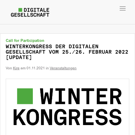
Toggl
navig
Call for Participation
WINTERKONGRESS DER DIGITALEN
GESELLSCHAFT VOM 25./26. FEBRUAR 2022
[UPDATE]
Von
Kire
am
01.11.2021
in
Veranstaltungen