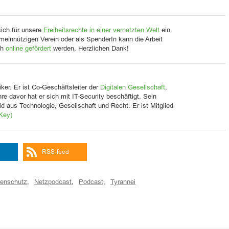
sich für unsere
Freiheitsrechte in einer vernetzten Welt
ein.
meinnützigen Verein oder als SpenderIn kann die Arbeit
ch
online gefördert
werden. Herzlichen Dank!
ker. Er ist Co-Geschäftsleiter der
Digitalen Gesellschaft
,
Jahre davor hat er sich mit IT-Security beschäftigt. Sein
d aus Technologie, Gesellschaft und Recht. Er ist Mitglied
Key)
RSS-feed
enschutz
,
Netzpodcast
,
Podcast
,
Tyrannei