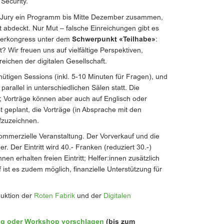
Security.
die Jury ein Programm bis Mitte Dezember zusammen,
 abdeckt. Nur Mut – falsche Einreichungen gibt es
nterkongress unter dem
Schwerpunkt «Teilhabe»
:
? Wir freuen uns auf vielfältige Perspektiven,
ichen der digitalen Gesellschaft.
nütigen Sessions (inkl. 5-10 Minuten für Fragen), und
arallel in unterschiedlichen Sälen statt. Die
; Vorträge können aber auch auf Englisch oder
t geplant, die Vorträge (in Absprache mit den
fzuzeichnen.
kommerzielle Veranstaltung. Der Vorverkauf und die
. Der Eintritt wird 40.- Franken (reduziert 30.-)
en erhalten freien Eintritt; Helfer:innen zusätzlich
ist es zudem möglich, finanzielle Unterstützung für
duktion der
Roten Fabrik
und der
Digitalen
ag oder Workshop vorschlagen
(bis zum