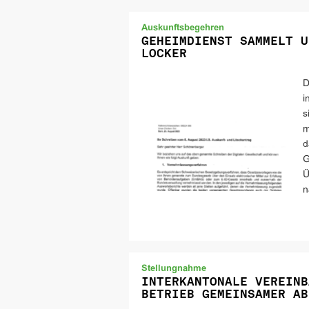
Auskunftsbegehren
GEHEIMDIENST SAMMELT U
LOCKER
D
i
s
m
d
G
Ü
n
Stellungnahme
INTERKANTONALE VEREINB
BETRIEB GEMEINSAMER AB