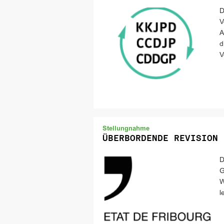
D
V
A
d
V
Stellungnahme
ÜBERBORDENDE REVISION 
D
G
W
l