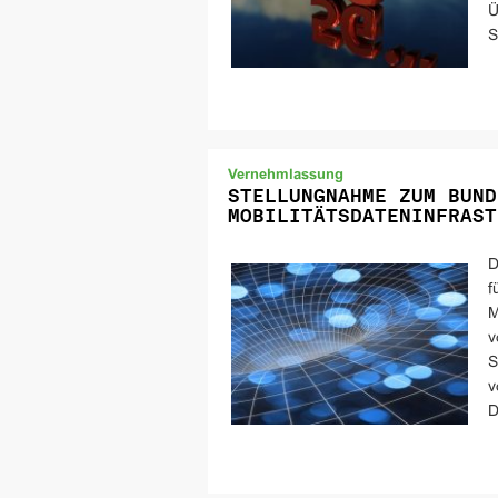
Ü
S
Vernehmlassung
STELLUNGNAHME ZUM BUND
MOBILITÄTSDATENINFRAST
D
f
M
v
S
v
D