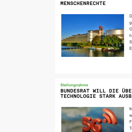
MENSCHENRECHTE
D
g
G
h
S
E
Stellungnahme
BUNDESRAT WILL DIE ÜBE
TECHNOLOGIE STARK AUSB
M
w
F
T