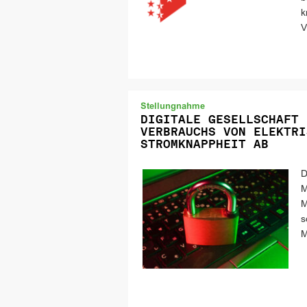
k
V
Stellungnahme
DIGITALE GESELLSCHAFT 
VERBRAUCHS VON ELEKTRI
STROMKNAPPHEIT AB
D
M
M
s
M