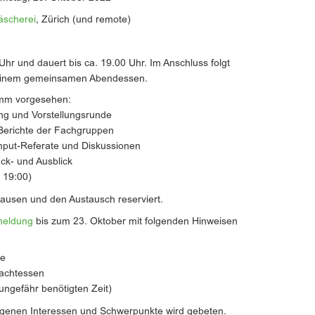
äscherei
, Zürich (und remote)
 Uhr und dauert bis ca. 19.00 Uhr. Im Anschluss folgt
 einem gemeinsamen Abendessen.
ramm vorgesehen:
ung und Vorstellungsrunde
 Berichte der Fachgruppen
Input-Referate und Diskussionen
ück- und Ausblick
 19:00)
Pausen und den Austausch reserviert.
eldung
bis zum 23. Oktober mit folgenden Hinweisen
ne
achtessen
r ungefähr benötigten Zeit)
igenen Interessen und Schwerpunkte wird gebeten.