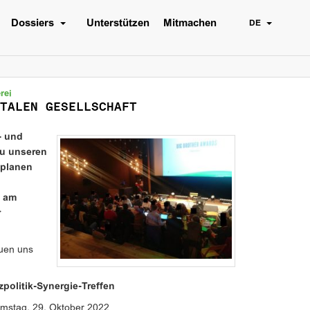
Dossiers
Unterstützen
Mitmachen
DE
rei
TALEN GESELLSCHAFT
- und
zu unseren
 planen
d am
r
euen uns
zpolitik-Synergie-Treffen
mstag, 29. Oktober 2022