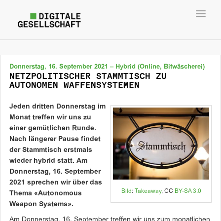
Toggl
navig
Donnerstag, 16. September 2021 – Hybrid (Online, Bitwäscherei)
NETZPOLITISCHER STAMMTISCH ZU
AUTONOMEN WAFFENSYSTEMEN
Jeden dritten Donnerstag im
Monat treffen wir uns zu
einer gemütlichen Runde.
Nach längerer Pause findet
der Stammtisch erstmals
wieder hybrid statt. Am
Donnerstag, 16. September
2021 sprechen wir über das
Bild
:
Takeaway
, CC
BY-SA 3.0
Thema «Autonomous
Weapon Systems».
Am Donnerstag, 16. September treffen wir uns zum monatlichen