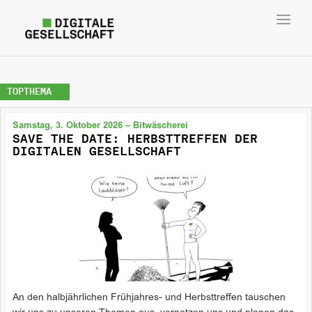
Toggl
navig
TOPTHEMA
Samstag, 3. Oktober 2026 – Bitwäscherei
SAVE THE DATE: HERBSTTREFFEN DER
DIGITALEN GESELLSCHAFT
An den halbjährlichen Frühjahres- und Herbsttreffen tauschen