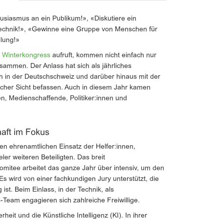
siasmus an ein Publikum!», «Diskutiere ein
echnik!», «Gewinne eine Gruppe von Menschen für
lung!»
m
Winterkongress
aufruft, kommen nicht einfach nur
usammen. Der Anlass hat sich als jährliches
 sich in der Deutschschweiz und darüber hinaus mit der
ftlicher Sicht befassen. Auch in diesem Jahr kamen
en, Medienschaffende, Politiker:innen und
haft im Fokus
en ehrenamtlichen Einsatz der Helfer:innen,
er weiteren Beteiligten. Das breit
itee arbeitet das ganze Jahr über intensiv, um den
 Es wird von einer fachkundigen Jury unterstützt, die
st. Beim Einlass, in der Technik, als
Team engagieren sich zahlreiche Freiwillige.
eit und die Künstliche Intelligenz (KI). In ihrer