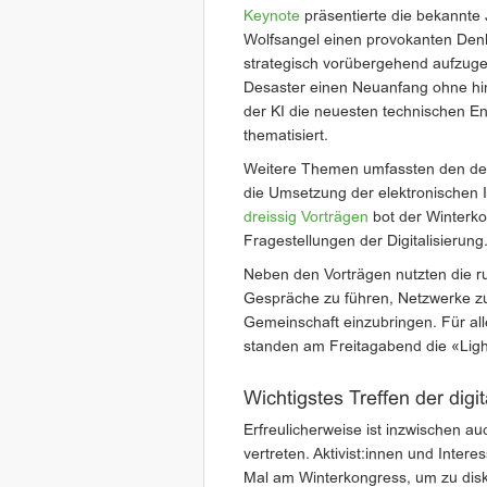
Keynote
präsentierte die bekannte 
Wolfsangel einen provokanten Denka
strategisch vorübergehend aufzuge
Desaster einen Neuanfang ohne hind
der KI die neuesten technischen E
thematisiert.
Weitere Themen umfassten den demo
die Umsetzung der elektronischen 
dreissig Vorträgen
bot der Winterko
Fragestellungen der Digitalisierung
Neben den Vorträgen nutzten die ru
Gespräche zu führen, Netzwerke zu 
Gemeinschaft einzubringen. Für all
standen am Freitagabend die «Ligh
Wichtigstes Treffen der digi
Erfreulicherweise ist inzwischen a
vertreten. Aktivist:innen und Inter
Mal am Winterkongress, um zu diskut