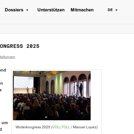
Dossiers
Unterstützen
Mitmachen
DE
ONGRESS 2025
taltungen
and
en
s
d um
Winterkongress 2025 (
VOLLTOLL
/ Manuel Lopez)
d