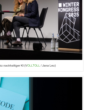
u nachhaltiger KI (V
OLLTOLL
/ Jana Leu)