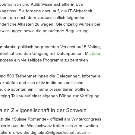
Journalistin und Kulturwissenschaftlerin Eva
nstoss: Sie forderte dazu auf, die IT-Sicherheit
ben, um nach dem voraussichtlich folgenden
erliche Altlasten zu wagen. Gleichzeitig wurden bei
ntwicklungen sowie die anlaufende Regulierung
kratie-politisch begründeten Verzicht auf E-Voting,
Identität und den Umgang mit Datenpannen. Mit
über
ngress ein vielseitiges Programm zu zentralen
.
nd 500 Teilnehmer:innen die Gelegenheit, informelle
knüpfen und sich aktiv in die netzpolitische
e, die spontan ein Thema präsentieren wollten,
tning Talks» auf einer eigenen Bühne zur Verfügung.
talen Zivilgesellschaft in der Schweiz
uch die «Suisse Romande» offiziell am Winterkongress
essierte aus der Westschweiz trafen sich zum zweiten
ieren, wie die digitale Zivilgesellschaft auch in