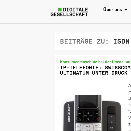
Über uns
BEITRÄGE ZU:
ISDN
Konsumentenschutz bei der Umstellung
IP-TELEFONIE: SWISSCOM
ULTIMATUM UNTER DRUCK
A
m
„
b
f
V
z
v