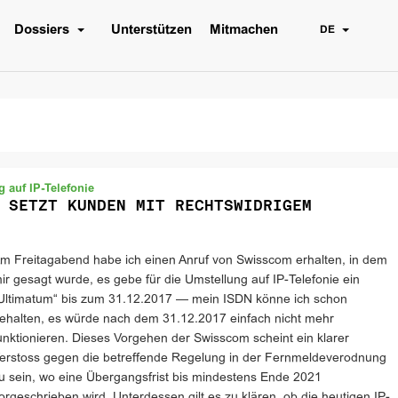
Dossiers
Unterstützen
Mitmachen
DE
 auf IP-Telefonie
 SETZT KUNDEN MIT RECHTSWIDRIGEM
m Freitagabend habe ich einen Anruf von Swisscom erhalten, in dem
ir gesagt wurde, es gebe für die Umstellung auf IP-Telefonie ein
Ultimatum“ bis zum 31.12.2017 — mein ISDN könne ich schon
ehalten, es würde nach dem 31.12.2017 einfach nicht mehr
unktionieren. Dieses Vorgehen der Swisscom scheint ein klarer
erstoss gegen die betreffende Regelung in der Fernmeldeverodnung
u sein, wo eine Übergangsfrist bis mindestens Ende 2021
orgeschrieben wird. Unterdessen gilt es zu klären, ob die heutigen IP-