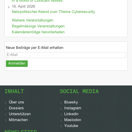
in a World of Constant Noise».
16. April 2026
Netzpolitischer Abend zum Thema Cybersecurity
Weitere Veranstaltungen
Regelmässige Veranstaltungen
Kalendereinträge herunterladen
Neue Beiträge per E-Mail erhalten
INHALT
SOCIAL MEDIA
Über uns
Bluesky
Dossiers
Instagram
Unterstützen
Linkedin
Mitmachen
Mastodon
Youtube