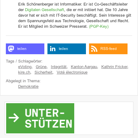
Erik Schönenberger ist Informatiker. Er ist Co-Geschäftsleiter
der
Digitalen Gesellschaft
, die er mit initiiert hat. Die 10 Jahre
davor hat er sich mit IT-Security beschäftigt. Sein Interesse gilt
dem Spannungsfeld aus Technologie, Gesellschaft und Recht.
Er ist Mitglied im Schweizer Presserat.
(PGP-Key)
teilen
teilen
RSS-feed
Tags / Schlagwörter:
eVoting
,
Grüne
,
Integrität
,
Kanton Aargau
,
Kathrin Fricker
,
kire.ch
,
Sicherheit
,
Voté électronique
Abgelegt in Thema:
Demokratie