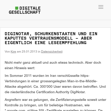
Toggl
navig
DIGINOTAR, SCHURKENSTAATEN UND EIN
KAPUTTES VERTRAUENSMODELL – ABER
EIGENTLICH EINE LESEEMPFEHLUNG
Von
Kire
am
25.01.2013
in
Datensicherheit
Nicht mehr ganz aktuell und auch etwas technisch. Aber doch
einen Hinweis wert:
Im Sommer 2011 wurden im Iran verschlüsselte https
-
Verbindungen in einer grossangelegten Man-in-the-Middle-
Attacke abgehört. Ca. 300’000 User waren davon betroffen. Und
die niederländische Certification Authority DigiNotar.
Angreifern war es gelungen, die Zertifizierungsstelle soweit unter
Kontrolle zu bringen, um für beliebige Hostnamen, wie
*.google.com, gültige SSL-Zertifikate ausstellen zu können. Da