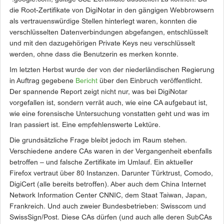
die Root-Zertifikate von DigiNotar in den gängigen Webbrowsern
als vertrauenswürdige Stellen hinterlegt waren, konnten die
verschlüsselten Datenverbindungen abgefangen, entschlüsselt
und mit den dazugehörigen Private Keys neu verschlüsselt
werden, ohne dass die Benutzerin es merken konnte.
Im letzten Herbst wurde der von der niederländischen Regierung
in Auftrag gegebene
Bericht
über den Einbruch veröffentlicht.
Der spannende Report zeigt nicht nur, was bei DigiNotar
vorgefallen ist, sondern verrät auch, wie eine CA aufgebaut ist,
wie eine forensische Untersuchung vonstatten geht und was im
Iran passiert ist. Eine empfehlenswerte Lektüre.
Die grundsätzliche Frage bleibt jedoch im Raum stehen.
Verschiedene andere CAs waren in der Vergangenheit ebenfalls
betroffen – und falsche Zertifikate im Umlauf. Ein aktueller
Firefox vertraut über 80 Instanzen. Darunter Türktrust, Comodo,
DigiCert (alle bereits betroffen). Aber auch dem China Internet
Network Information Center CNNIC, dem Staat Taiwan, Japan,
Frankreich. Und auch zweier Bundesbetrieben: Swisscom und
SwissSign/Post. Diese CAs dürfen (und auch alle deren SubCAs