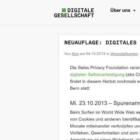
Über uns
NEUAUFLAGE: DIGITALES 
Von
Kire
am
04.10.2013
in
Veranstaltungen
Die Swiss Privacy Foundation vera
digitalen Selbstverteidigung
(aka Cr
findet in diesem Herbst nochmals e
Bern statt:
Mi. 23.10.2013 – Spurenar
Beim Surfen im World Wide Web wer
von Cookies und anderen Identifik
Monate miteinander verknüpfen un
Vorlieben, Gewohnheiten und zum S