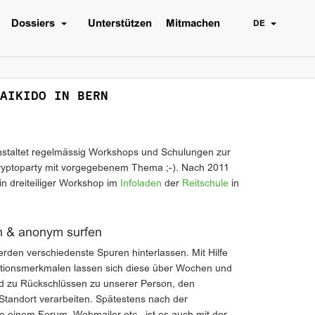
Dossiers
Unterstützen
Mitmachen
DE
AIKIDO IN BERN
nstaltet regelmässig Workshops und Schulungen zur
yptoparty mit vorgegebenem Thema ;-). Nach 2011
in dreiteiliger Workshop im
Infoladen
der
Reitschule
in
m & anonym surfen
den verschiedenste Spuren hinterlassen. Mit Hilfe
ationsmerkmalen lassen sich diese über Wochen und
d zu Rückschlüssen zu unserer Person, den
tandort verarbeiten. Spätestens nach der