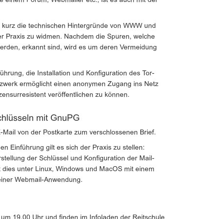
 einem Forum, Webmailer etc., ist es auch mit der
 kurz die technischen Hintergründe von WWW und
der Praxis zu widmen. Nachdem die Spuren, welche
werden, erkannt sind, wird es um deren Vermeidung
ührung, die Installation und Konfiguration des Tor-
zwerk ermöglicht einen anonymen Zugang ins Netz
ensurresistent veröffentlichen zu können.
schlüsseln mit GnuPG
-Mail von der Postkarte zum verschlossenen Brief.
n Einführung gilt es sich der Praxis zu stellen:
rstellung der Schlüssel und Konfiguration der Mail-
t dies unter Linux, Windows und MacOS mit einem
 einer Webmail-Anwendung.
s um 19.00 Uhr und finden im Infoladen der Reitschule