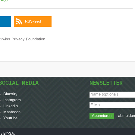
Key)
RSS-feed
Swiss Privacy Foundation
SOCIAL MEDIA
NEWSLETTER
Bluesky
Instagram
Linkedin
Mastodon
abmelden
Youtube
ns BY-SA
.