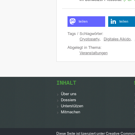
im Schweizer Presserat.
(PGP-
teilen
teilen
Tags / Schlagwörter:
Cryptoparty
,
Digitales Aikido
,
Abgelegt in Thema:
Veranstaltungen
INHALT
Über uns
Dossiers
Unterstützen
Mitmachen
Diese Seite ist lizenziert unter
Creative Commo