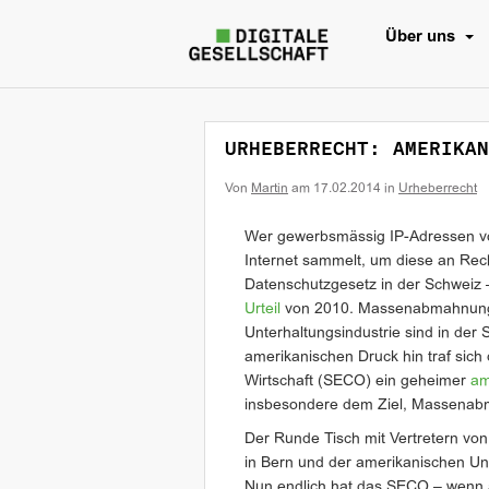
Über uns
URHEBERRECHT: AMERIKAN
Von
Martin
am
17.02.2014
in
Urheberrecht
Wer gewerbsmässig IP-Adressen vo
Internet sammelt, um diese an Rec
Datenschutzgesetz in der Schweiz 
Urteil
von 2010. Massenabmahnunge
Unterhaltungsindustrie sind in der 
amerikanischen Druck hin traf sich 
Wirtschaft (SECO) ein geheimer
am
insbesondere dem Ziel, Massenab
Der Runde Tisch mit Vertretern vo
in Bern und der amerikanischen Unt
Nun endlich hat das SECO – wenn 