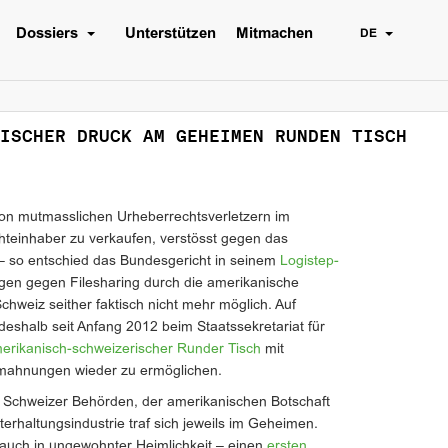
Dossiers
Unterstützen
Mitmachen
DE
ISCHER DRUCK AM GEHEIMEN RUNDEN TISCH
n mutmasslichen Urheberrechtsverletzern im
hteinhaber zu verkaufen, verstösst gegen das
– so entschied das Bundesgericht in seinem
Logistep-
n gegen Filesharing durch die amerikanische
Schweiz seither faktisch nicht mehr möglich. Auf
deshalb seit Anfang 2012 beim Staatssekretariat für
erikanisch-schweizerischer Runder Tisch
mit
mahnungen wieder zu ermöglichen.
n Schweizer Behörden, der amerikanischen Botschaft
erhaltungsindustrie traf sich jeweils im Geheimen.
auch in ungewohnter Heimlichkeit – einen
ersten