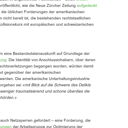
röffentlicht, wie die Neue Zürcher Zeitung
aufgedeckt
ht die üblichen Forderungen der amerikanischen
n nicht bereit ist, die bestehenden rechtstaatlichen
 Kollisionskurs mit europäischen und schweizerischen
rem eine Bestandsdatenauskunft auf Grundlage der
rung
: Die Identität von Anschlussinhabern, über deren
echtsverletzungen begangen wurden, würden damit
end gegenüber der amerikanischen
 werden. Die amerkanische Unterhaltungsindustrie
Vorgehen sei
«mit Blick auf die Schwere des Delikts
 weniger traumatisierend und schone überdies die
ehörden.»
uch Netzsperren gefordert – eine Forderung, die
lungen
der Arbeitsgruppe zur Optimierung der