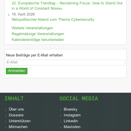
22. Europäische Trendtag – Reclaiming Focus: How to Stand Out
in a World of Constant Noise».
16. April 2026
Netzpolitischer Abend zum Thema Cybersecurity
Weitere Veranstaltungen
Regelmässige Veranstaltungen
Kalendereinträge herunterladen
Neue Beiträge per E-Mail erhalten
INHALT
SOCIAL MEDIA
Über uns
Bluesky
Dossiers
Instagram
Unterstützen
Linkedin
Mitmachen
Mastodon