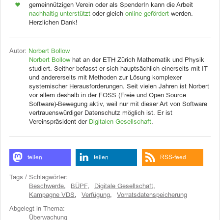
gemeinnützigen Verein oder als SpenderIn kann die Arbeit
nachhaltig unterstützt
oder gleich
online gefördert
werden.
Herzlichen Dank!
Autor:
Norbert Bollow
Norbert Bollow
hat an der ETH Zürich Mathematik und Physik
studiert. Seither befasst er sich hauptsächlich einerseits mit IT
und andererseits mit Methoden zur Lösung komplexer
systemischer Herausforderungen. Seit vielen Jahren ist Norbert
vor allem deshalb in der FOSS (Freie und Open Source
Software)-Bewegung aktiv, weil nur mit dieser Art von Software
vertrauenswürdiger Datenschutz möglich ist. Er ist
Vereinspräsident der
Digitalen Gesellschaft
.
teilen
teilen
RSS-feed
Tags / Schlagwörter:
Beschwerde
,
BÜPF
,
Digitale Gesellschaft
,
Kampagne VDS
,
Verfügung
,
Vorratsdatenspeicherung
Abgelegt in Thema:
Überwachung