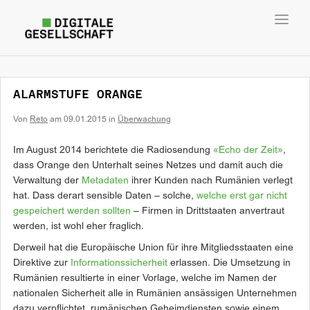
Toggl
navig
ALARMSTUFE ORANGE
Von
Reto
am
09.01.2015
in
Überwachung
Im August 2014 berichtete die Radiosendung
«Echo der Zeit»
,
dass Orange den Unterhalt seines Netzes und damit auch die
Verwaltung der
Metadaten
ihrer Kunden nach Rumänien verlegt
hat. Dass derart sensible Daten – solche,
welche erst gar nicht
gespeichert werden sollten
– Firmen in Drittstaaten anvertraut
werden, ist wohl eher fraglich.
Derweil hat die Europäische Union für ihre Mitgliedsstaaten eine
Direktive zur
Informationssicherheit
erlassen. Die Umsetzung in
Rumänien resultierte in einer Vorlage, welche im Namen der
nationalen Sicherheit alle in Rumänien ansässigen Unternehmen
dazu verpflichtet, rumänischen Geheimdiensten sowie einem