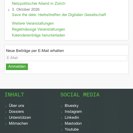
Netzpolitischer Abend in Zürich
3. Oktober 2026
Save the date: Herbsttreffen der Digitalen Gesellschaft
Weitere Veranstaltungen
Regelmässige Veranstaltungen
Kalendereinträge herunterladen
Neue Beiträge per E-Mail erhalten
INHALT
SOCIAL MEDIA
Über uns
Bluesky
Dossiers
Instagram
Unterstützen
Linkedin
Mitmachen
Mastodon
Youtube