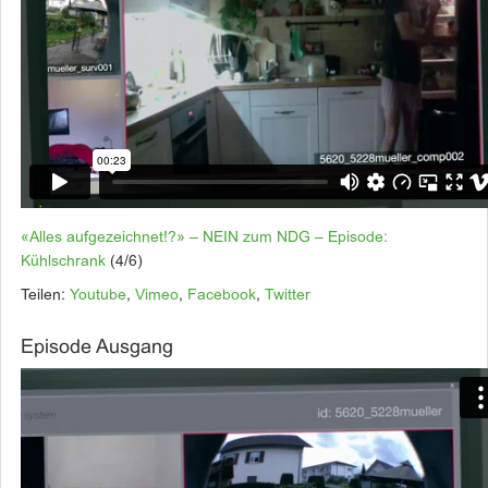
«Alles aufgezeichnet!?» – NEIN zum NDG – Episode:
Kühlschrank
(4/6)
Teilen:
Youtube
,
Vimeo
,
Facebook
,
Twitter
Episode Ausgang