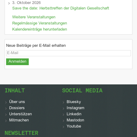
3. Oktober 2026
Save the date: Herbsttreffen der Digitalen Gesellschaft
Weitere Veranstaltungen
Regelmässige Veranstaltungen
Kalendereinträge herunterladen
Neue Beiträge per E-Mail erhalten
INHALT
SOCIAL MEDIA
Über uns
Bluesky
Dossiers
Instagram
Unterstützen
Linkedin
Mitmachen
Mastodon
Youtube
NEWSLETTER