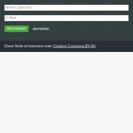
abmelden
Diese Seite ist lizenziert unter
Creative Commons BY-SA
.