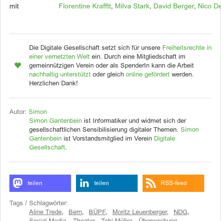
mit
Florentine Krafftt
,
Milva Stark
,
David Berger
,
Nico De
Die Digitale Gesellschaft setzt sich für unsere
Freiheitsrechte in
einer vernetzten Welt
ein. Durch eine Mitgliedschaft im
gemeinnützigen Verein oder als SpenderIn kann die Arbeit
nachhaltig unterstützt
oder gleich
online gefördert
werden.
Herzlichen Dank!
Autor:
Simon
Simon Gantenbein
ist Informatiker und widmet sich der
gesellschaftlichen Sensibilisierung digitaler Themen.
Simon
Gantenbein
ist Vorstandsmitglied im Verein
Digitale
Gesellschaft
.
teilen
teilen
RSS-feed
Tags / Schlagwörter:
Aline Trede
,
Bern
,
BÜPF
,
Moritz Leuenberger
,
NDG
,