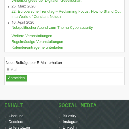
Winterkongress der Digitalen Gesellschaft
25. März 2026
22. Europäische Trendtag – Reclaiming Focus: How to Stand Out
in a World of Constant Noise».
16. April 2026
Netzpolitischer Abend zum Thema Cybersecurity
Weitere Veranstaltungen
Regelmässige Veranstaltungen
Kalendereinträge herunterladen
Neue Beiträge per E-Mail erhalten
INHALT
SOCIAL MEDIA
Über uns
Bluesky
Dossiers
Instagram
Unterstützen
Linkedin