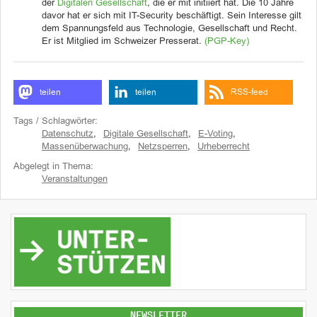
der
Digitalen Gesellschaft
, die er mit initiiert hat. Die 10 Jahre
davor hat er sich mit IT-Security beschäftigt. Sein Interesse gilt
dem Spannungsfeld aus Technologie, Gesellschaft und Recht.
Er ist Mitglied im Schweizer Presserat.
(PGP-Key)
teilen
teilen
RSS-feed
Tags / Schlagwörter:
Datenschutz
,
Digitale Gesellschaft
,
E-Voting
,
Massenüberwachung
,
Netzsperren
,
Urheberrecht
Abgelegt in Thema:
Veranstaltungen
NEWSLETTER