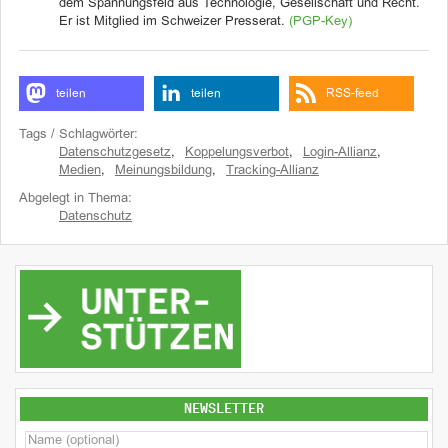
dem Spannungsfeld aus Technologie, Gesellschaft und Recht.
Er ist Mitglied im Schweizer Presserat.
(PGP-Key)
teilen
teilen
RSS-feed
Tags / Schlagwörter:
Datenschutzgesetz
,
Koppelungsverbot
,
Login-Allianz
,
Medien
,
Meinungsbildung
,
Tracking-Allianz
Abgelegt in Thema:
Datenschutz
NEWSLETTER