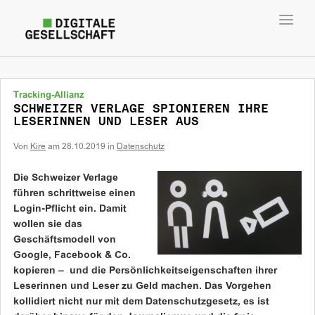
Toggl
navig
Tracking-Allianz
SCHWEIZER VERLAGE SPIONIEREN IHRE
LESERINNEN UND LESER AUS
Von
Kire
am
28.10.2019
in
Datenschutz
Die Schweizer Verlage
führen schrittweise einen
Login-Pflicht ein. Damit
wollen sie das
Geschäftsmodell von
Google, Facebook & Co.
kopieren – und die Persönlichkeitseigenschaften ihrer
Leserinnen und Leser zu Geld machen. Das Vorgehen
kollidiert nicht nur mit dem Datenschutzgesetz, es ist