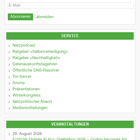
abmelden
SERVICE
Netzpodcast
Ratgeber «Selbstverteidigung»
Ratgeber «Nachhaltigkeit»
Datenauskunftsbegehren
Öffentliche DNS-Resolver
Tor-Server
Anonip
Präsentationen
Winterkongress
Netzpolitischer Abend
Medienmitteilungen
VERANSTALTUNGEN
29. August 2026
Echtzeit Digitale Kultur: Graffathon 2026 – Coding becomes Art