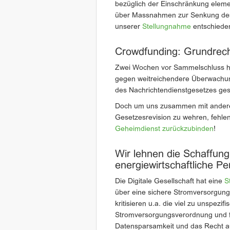
bezüglich der Einschränkung eleme
über Massnahmen zur Senkung des
unserer
Stellungnahme
entschiede
Crowdfunding: Grundrec
Zwei Wochen vor Sammelschluss h
gegen weitreichendere Überwachu
des Nachrichtendienstgesetzes ges
Doch um uns zusammen mit ander
Gesetzesrevision zu wehren, fehlen
Geheimdienst zurückzubinden
!
Wir lehnen die Schaffung
energiewirtschaftliche P
Die Digitale Gesellschaft hat eine
S
über eine sichere Stromversorgung
kritisieren u.a. die viel zu unspez
Stromversorgungsverordnung und f
Datensparsamkeit und das Recht au