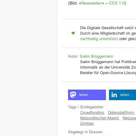
(Bild: «
Newsletter
» –
CC0 1.0
)
Die Digitale Gesellschaft setzt 
Durch eine Mitgliedschaft im ge
nachhaltig unterstützt
oder glei
Autor:
Salim Brüggemann
Salim Brüggemann hat Politikw
Informatik an der Universität Zü
Berater für Open-Source-Lösung
teilen
teilen
Tags / Schlagwörter:
Crowdfunding
,
Datenplattform
,
Netzpolitischer Abend
,
Netzsp
Zmittag
Abgelegt in Dossier: