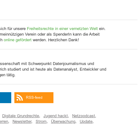
sich für unsere
Freiheitsrechte in einer vernetzten Welt
ein.
meinnützigen Verein oder als SpenderIn kann die Arbeit
ch
online gefördert
werden. Herzlichen Dank!
issenschaft mit Schwerpunkt Datenjournalismus und
rich studiert und ist heute als Datenanalyst, Entwickler und
en tätig.
RSS-feed
Digitale Grundrechte
,
Jugend hackt
,
Netzpodcast
,
erren
,
Newsletter
,
Strom
,
Überwachung
,
Update
,