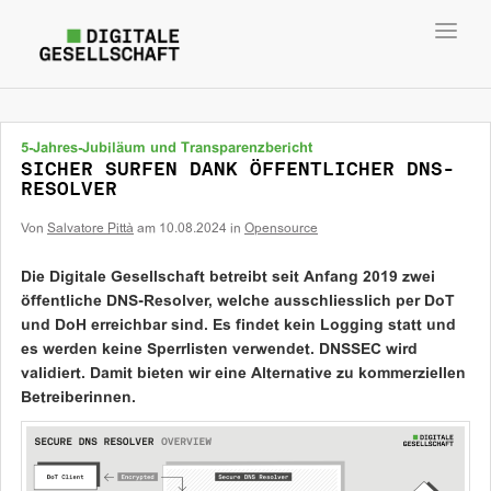
Toggl
navig
5-Jahres-Jubiläum und Transparenzbericht
SICHER SURFEN DANK ÖFFENTLICHER DNS-
RESOLVER
Von
Salvatore Pittà
am
10.08.2024
in
Opensource
Die Digitale Gesellschaft betreibt seit Anfang 2019 zwei
öffentliche DNS-Resolver, welche ausschliesslich per DoT
und DoH erreichbar sind. Es findet kein Logging statt und
es werden keine Sperrlisten verwendet. DNSSEC wird
validiert. Damit bieten wir eine Alternative zu kommerziellen
Betreiberinnen.