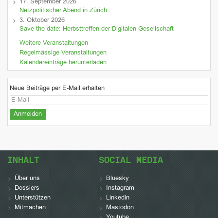
17. September 2026
Netzpolitischer Abend in Zürich
3. Oktober 2026
Save the date: Herbsttreffen der Digitalen Gesellschaft
Weitere Veranstaltungen
Regelmässige Veranstaltungen
Kalendereinträge herunterladen
Neue Beiträge per E-Mail erhalten
INHALT
SOCIAL MEDIA
Über uns
Bluesky
Dossiers
Instagram
Unterstützen
Linkedin
Mitmachen
Mastodon
Youtube