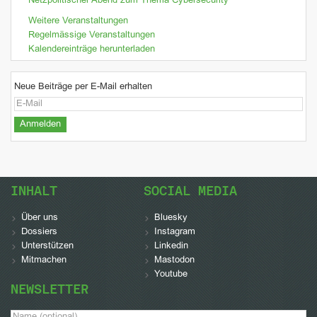
Netzpolitischer Abend zum Thema Cybersecurity
Weitere Veranstaltungen
Regelmässige Veranstaltungen
Kalendereinträge herunterladen
Neue Beiträge per E-Mail erhalten
INHALT
SOCIAL MEDIA
Über uns
Bluesky
Dossiers
Instagram
Unterstützen
Linkedin
Mitmachen
Mastodon
Youtube
NEWSLETTER