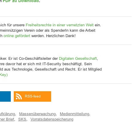
im
PDF zu Download
.
sich für unsere
Freiheitsrechte in einer vernetzten Welt
ein.
meinnützigen Verein oder als SpenderIn kann die Arbeit
ch
online gefördert
werden. Herzlichen Dank!
iker. Er ist Co-Geschäftsleiter der
Digitalen Gesellschaft
,
Jahre davor hat er sich mit IT-Security beschäftigt. Sein
d aus Technologie, Gesellschaft und Recht. Er ist Mitglied
Key)
RSS-feed
ufklärung
,
Massenüberwachung
,
Medienmitteilung
,
ner Brief
,
SKS
,
Vorratsdatenspeicherung