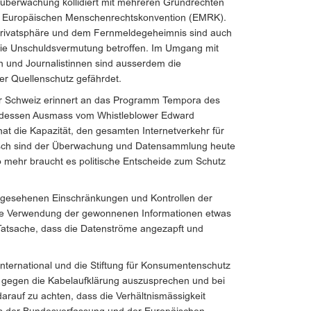
berwachung kollidiert mit mehreren Grundrechten
r Europäischen Menschenrechtskonvention (EMRK).
rivatsphäre und dem Fernmeldegeheimnis sind auch
die Unschuldsvermutung betroffen. Im Umgang mit
n und Journalistinnen sind ausserdem die
er Quellenschutz gefährdet.
er Schweiz erinnert an das Programm Tempora des
 dessen Ausmass vom Whistleblower Edward
at die Kapazität, den gesamten Internetverkehr für
nisch sind der Überwachung und Datensammlung heute
mehr braucht es politische Entscheide zum Schutz
orgesehenen Einschränkungen und Kontrollen der
ie Verwendung der gewonnenen Informationen etwas
 Tatsache, dass die Datenströme angezapft und
International und die Stiftung für Konsumentenschutz
ch gegen die Kabelaufklärung auszusprechen und bei
auf zu achten, dass die Verhältnismässigkeit