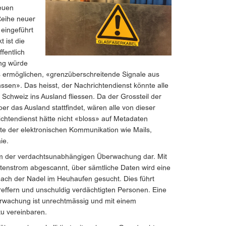
euen
Reihe neuer
eingeführt
 ist die
fentlich
ung würde
 ermöglichen, «grenzüberschreitende Signale aus
sen». Das heisst, der Nachrichtendienst könnte alle
Schweiz ins Ausland fliessen. Da der Grossteil der
ber das Ausland stattfindet, wären alle von dieser
chtendienst hätte nicht «bloss» auf Metadaten
alte der elektronischen Kommunikation wie Mails,
ie.
orm der verdachtsunabhängigen Überwachung dar. Mit
tenstrom abgescannt, über sämtliche Daten wird eine
ach der Nadel im Heuhaufen gesucht. Dies führt
treffern und unschuldig verdächtigten Personen. Eine
wachung ist unrechtmässig und mit einem
zu vereinbaren.