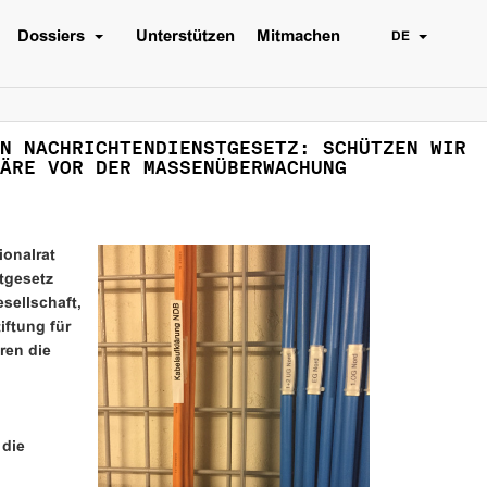
Dossiers
Unterstützen
Mitmachen
DE
N NACHRICHTENDIENSTGESETZ: SCHÜTZEN WIR
ÄRE VOR DER MASSENÜBERWACHUNG
ionalrat
tgesetz
esellschaft,
iftung für
ren die
 die