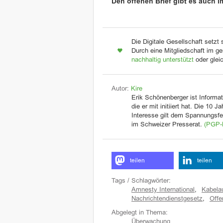
Den offenen Brief gibt es auch 
Die Digitale Gesellschaft setzt 
Durch eine Mitgliedschaft im ge
nachhaltig unterstützt
oder glei
Autor:
Kire
Erik Schönenberger ist Informat
die er mit initiiert hat. Die 10 
Interesse gilt dem Spannungsfel
im Schweizer Presserat.
(PGP-
teilen
teilen
Tags / Schlagwörter:
Amnesty International
,
Kabela
Nachrichtendienstgesetz
,
Offe
Abgelegt in Thema:
Überwachung