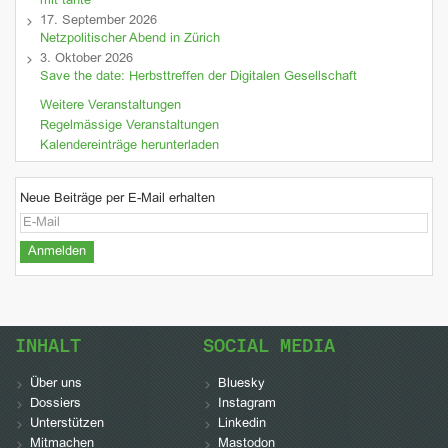
mit tante
17. September 2026
Netzpolitischer Abend in Zürich
3. Oktober 2026
Save the date: Herbsttreffen der Digitalen Gesellschaft
Weitere Veranstaltungen
Regelmässige Veranstaltungen
Kalendereinträge herunterladen
Neue Beiträge per E-Mail erhalten
INHALT
SOCIAL MEDIA
Über uns
Bluesky
Dossiers
Instagram
Unterstützen
Linkedin
Mitmachen
Mastodon