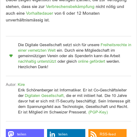
Dabei zeigen eigentlich die wenigen Zahlen, die zur Verfügung
stehen, dass sie zur
Verbrechensbekämpfung
nicht nötig und
auch eine
Vorhaltedauer
von 6 oder 12 Monaten
unverhältnismässig ist.
Die Digitale Gesellschaft setzt sich für unsere
Freiheitsrechte in
einer vernetzten Welt
ein. Durch eine Mitgliedschaft im
gemeinnützigen Verein oder als SpenderIn kann die Arbeit
nachhaltig unterstützt
oder gleich
online gefördert
werden.
Herzlichen Dank!
Autor:
Kire
Erik Schönenberger ist Informatiker. Er ist Co-Geschäftsleiter
der
Digitalen Gesellschaft
, die er mit initiiert hat. Die 10 Jahre
davor hat er sich mit IT-Security beschäftigt. Sein Interesse gilt
dem Spannungsfeld aus Technologie, Gesellschaft und Recht.
Er ist Mitglied im Schweizer Presserat.
(PGP-Key)
teilen
teilen
RSS-feed