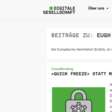
Über uns
BEITRÄGE ZU:
EUGH
Der Europäische Gerichtshof (EuGH), ist 
Crowdfunding
«QUICK FREEZE» STATT M
A
w
D
E
e