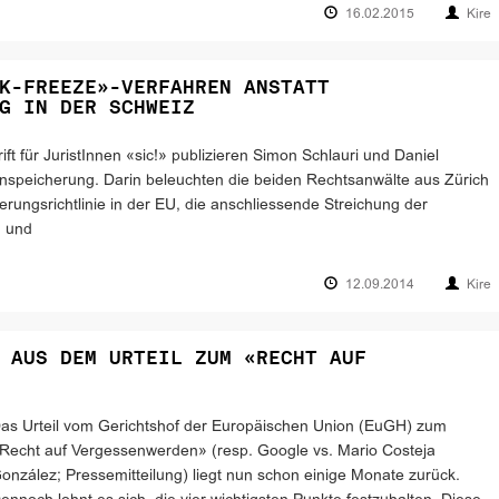
16.02.2015
Kire
K-FREEZE»-VERFAHREN ANSTATT
G IN DER SCHWEIZ
t für JuristInnen «sic!» publizieren Simon Schlauri und Daniel
enspeicherung. Darin beleuchten die beiden Rechtsanwälte aus Zürich
rungsrichtlinie in der EU, die anschliessende Streichung der
h und
12.09.2014
Kire
 AUS DEM URTEIL ZUM «RECHT AUF
as Urteil vom Gerichtshof der Europäischen Union (EuGH) zum
Recht auf Vergessenwerden» (resp. Google vs. Mario Costeja
onzález; Pressemitteilung) liegt nun schon einige Monate zurück.