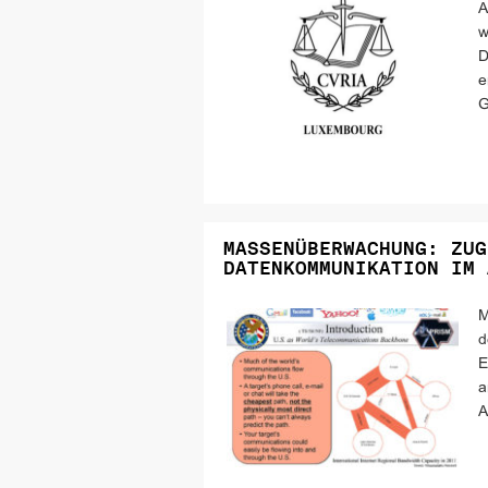
A
w
D
e
G
MASSENÜBERWACHUNG: ZUG
DATENKOMMUNIKATION IM 
M
d
E
a
A