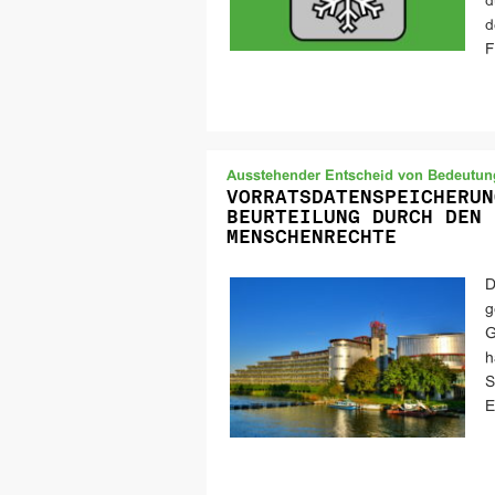
d
d
F
Ausstehender Entscheid von Bedeutun
VORRATSDATENSPEICHERUN
BEURTEILUNG DURCH DEN 
MENSCHENRECHTE
D
g
G
h
S
E