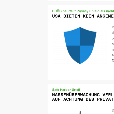
EDÖB beurteilt Privacy Shield als nich
USA BIETEN KEIN ANGEME
I
d
p
a
n
a
f
Safe-Harbor-Urteil
MASSENÜBERWACHUNG VERL
AUF ACHTUNG DES PRIVAT
D