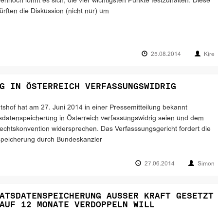
ennoch lohnt es sich, die vier wichtigsten Punkte festzuhalten. Diese
ürften die Diskussion (nicht nur) um
25.08.2014
Kire
G IN ÖSTERREICH VERFASSUNGSWIDRIG
tshof hat am 27. Juni 2014 in einer Pressemitteilung bekannt
sdatenspeicherung in Österreich verfassungswidrig seien und dem
echtskonvention widersprechen. Das Verfasssungsgericht fordert die
nspeicherung durch Bundeskanzler
27.06.2014
Simon
ATSDATENSPEICHERUNG AUSSER KRAFT GESETZT
AUF 12 MONATE VERDOPPELN WILL