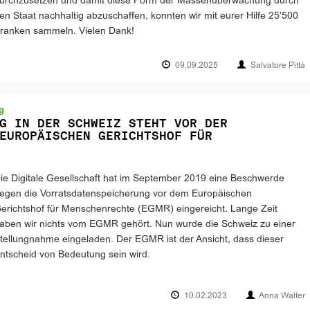
urchzusetzen und damit diese Form der Massenüberwachung durch
en Staat nachhaltig abzuschaffen, konnten wir mit eurer Hilfe 25’500
ranken sammeln. Vielen Dank!
09.09.2025
Salvatore Pittà
g
G IN DER SCHWEIZ STEHT VOR DER
EUROPÄISCHEN GERICHTSHOF FÜR
ie Digitale Gesellschaft hat im September 2019 eine Beschwerde
egen die Vorratsdatenspeicherung vor dem Europäischen
erichtshof für Menschenrechte (EGMR) eingereicht. Lange Zeit
aben wir nichts vom EGMR gehört. Nun wurde die Schweiz zu einer
tellungnahme eingeladen. Der EGMR ist der Ansicht, dass dieser
ntscheid von Bedeutung sein wird.
10.02.2023
Anna Walter