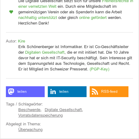
Die Digitale Gesellschaft setzt sich für unsere
Freiheitsrechte in
einer vernetzten Welt
ein. Durch eine Mitgliedschaft im
gemeinnützigen Verein oder als SpenderIn kann die Arbeit
nachhaltig unterstützt
oder gleich
online gefördert
werden.
Herzlichen Dank!
Autor:
Kire
Erik Schönenberger ist Informatiker. Er ist Co-Geschäftsleiter
der
Digitalen Gesellschaft
, die er mit initiiert hat. Die 10 Jahre
davor hat er sich mit IT-Security beschäftigt. Sein Interesse gilt
dem Spannungsfeld aus Technologie, Gesellschaft und Recht.
Er ist Mitglied im Schweizer Presserat.
(PGP-Key)
teilen
teilen
RSS-feed
Tags / Schlagwörter:
Beschwerde
,
Digitale Gesellschaft
,
Vorratsdatenspeicherung
Abgelegt in Thema:
Überwachung