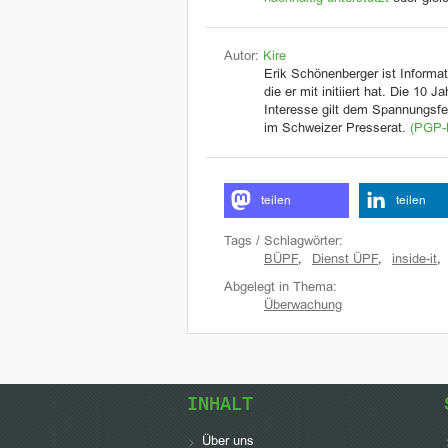
Autor:
Kire
Erik Schönenberger ist Informat
die er mit initiiert hat. Die 10 
Interesse gilt dem Spannungsfel
im Schweizer Presserat.
(PGP-
teilen
teilen
Tags / Schlagwörter:
BÜPF
,
Dienst ÜPF
,
inside-it
,
Abgelegt in Thema:
Überwachung
INHALT
Über uns