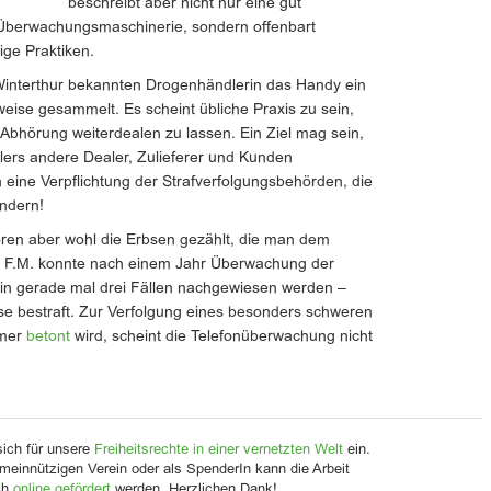
beschreibt aber nicht nur eine gut
 Überwachungsmaschinerie, sondern offenbart
ige Praktiken.
 Winterthur bekannten Drogenhändlerin das Handy ein
eise gesammelt. Es scheint übliche Praxis zu sein,
Abhörung weiterdealen zu lassen. Ein Ziel mag sein,
lers andere Dealer, Zulieferer und Kunden
eine Verpflichtung der Strafverfolgungsbehörden, die
ndern!
en aber wohl die Erbsen gezählt, die man dem
. F.M. konnte nach einem Jahr Überwachung der
 in gerade mal drei Fällen nachgewiesen werden –
se bestraft. Zur Verfolgung eines besonders schweren
mmer
betont
wird, scheint die Telefonüberwachung nicht
sich für unsere
Freiheitsrechte in einer vernetzten Welt
ein.
meinnützigen Verein oder als SpenderIn kann die Arbeit
ch
online gefördert
werden. Herzlichen Dank!