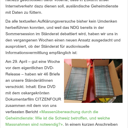
nahezu geschlossen dafür votierte, dass in Zukunft unser
Internetverkehr dazu dienen soll, ausländische Geheimdienste
mit Daten zu füttern.
Da alle textuellen Aufklärungsversuche bisher kein Umdenken
herbeiführen konnten, und weil das NDG bereits in der
Sommersession im Ständerat debattiert wird, haben wir uns in
den vergangenen Wochen einen neuen Ansatz ausgedacht und
ausprobiert, ob der Ständerat für audiovisuelle
Informationsvermittlung empfänglich ist:
Am 29. April – gut eine Woche
vor dem eigentlichen DVD-
Release – haben wir 46 Briefe
an unsere StänderätInnen
verschickt. Inhalt: Eine DVD
mit dem oskargekrönten
Dokumentarfilm CITZENFOUR
zusammen mit dem von uns
verfassten Bericht
«Massenüberwachung durch die
Geheimdienste: Wie ist die Schweiz betroffen, und welche
Massnahmen sind notwendig?»
. In einem kurzen Anschreiben