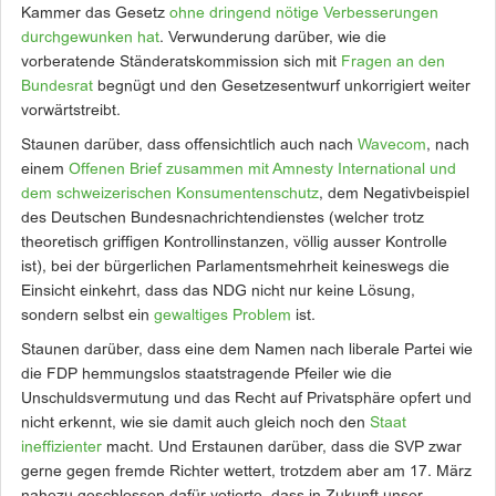
Kammer das Gesetz
ohne dringend nötige Verbesserungen
durchgewunken hat
. Verwunderung darüber, wie die
vorberatende Ständeratskommission sich mit
Fragen an den
Bundesrat
begnügt und den Gesetzesentwurf unkorrigiert weiter
vorwärtstreibt.
Staunen darüber, dass offensichtlich auch nach
Wavecom
, nach
einem
Offenen Brief zusammen mit Amnesty International und
dem schweizerischen Konsumentenschutz
, dem Negativbeispiel
des Deutschen Bundesnachrichtendienstes (welcher trotz
theoretisch griffigen Kontrollinstanzen, völlig ausser Kontrolle
ist), bei der bürgerlichen Parlamentsmehrheit keineswegs die
Einsicht einkehrt, dass das NDG nicht nur keine Lösung,
sondern selbst ein
gewaltiges Problem
ist.
Staunen darüber, dass eine dem Namen nach liberale Partei wie
die FDP hemmungslos staatstragende Pfeiler wie die
Unschuldsvermutung und das Recht auf Privatsphäre opfert und
nicht erkennt, wie sie damit auch gleich noch den
Staat
ineffizienter
macht. Und Erstaunen darüber, dass die SVP zwar
gerne gegen fremde Richter wettert, trotzdem aber am 17. März