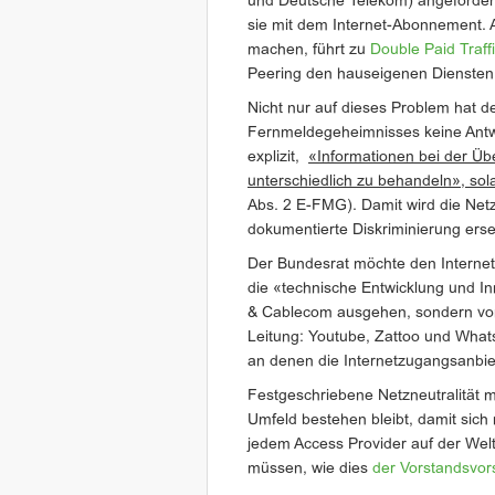
und Deutsche Telekom) angeforder
sie mit dem Internet-Abonnement. 
machen, führt zu
Double Paid Traff
Peering den hauseigenen Diensten 
Nicht nur auf dieses Problem hat d
Fernmeldegeheimnisses keine Antwo
explizit,
«Informationen bei der Übe
unterschiedlich zu behandeln», sola
Abs. 2 E-FMG). Damit wird die Netzn
dokumentierte Diskriminierung erse
Der Bundesrat möchte den Internet
die «technische Entwicklung und I
& Cablecom ausgehen, sondern von 
Leitung: Youtube, Zattoo und What
an denen die Internetzugangsanbie
Festgeschriebene Netzneutralität 
Umfeld bestehen bleibt, damit sic
jedem Access Provider auf der Wel
müssen, wie dies
der Vorstandsvor