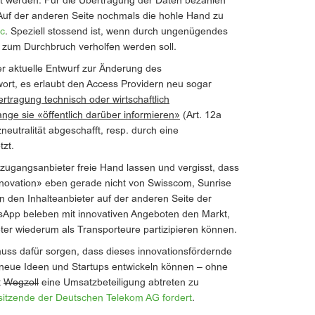
t werden. Für die Übertragung der Daten bezahlen
Auf der anderen Seite nochmals die hohle Hand zu
ic
. Speziell stossend ist, wenn durch ungenügendes
zum Durchbruch verholfen werden soll.
er aktuelle Entwurf zur Änderung des
rt, es erlaubt den Access Providern neu sogar
rtragung technisch oder wirtschaftlich
nge sie «öffentlich darüber informieren»
(Art. 12a
eutralität abgeschafft, resp. durch eine
tzt.
zugangsanbieter freie Hand lassen und vergisst, dass
nnovation» eben gerade nicht von Swisscom, Sunrise
den Inhalteanbieter auf der anderen Seite der
sApp beleben mit innovativen Angeboten den Markt,
ter wiederum als Transporteure partizipieren können.
muss dafür sorgen, dass dieses innovationsfördernde
h neue Ideen und Startups entwickeln können – ohne
t
Wegzoll
eine Umsatzbeteiligung abtreten zu
sitzende der Deutschen Telekom AG fordert
.