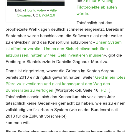
die
Zeit für E-Voting-
Pilotprojekte ablaufen
Bild: «
How to vote
» –
Ville
würde
.
Oksanen
, CC
BY-SA 2.0
Tatsächlich hat das
prophezeite Wehklagen deutlich schneller eingesetzt. Bereits im
September wurde beschlossen, die Software nicht mehr weiter
zu entwickeln und das Konsortium aufzulösen: «
Unser System
ist offenbar veraltet. Um es den Sicherheitsvorschriften
anzupassen, hätten wir viel Geld investieren müssen
», gibt die
Freiburger Staatskanzlerin Danielle Gagnaux-Morel zu.
Damit ist eingetreten, wovor die Grünen im Kanton Aargau
bereits 2013 eindringlich gewarnt hatten, weiter
Geld in ein totes
Pferd zu investieren und nicht konsequent den Weg des
Bundesrates zu verfolgen
(Wortprotokoll, Seite 16;
PDF
).
Tatsächlich scheint sich das Konsortium bis vor einem Jahr
tatsächlich keine Gedanken gemacht zu haben, wie es zu einem
vollständig verifizierbaren System (wie es der Bundesrat seit
2013 für die Zukunft vorschreibt)
kommen will.