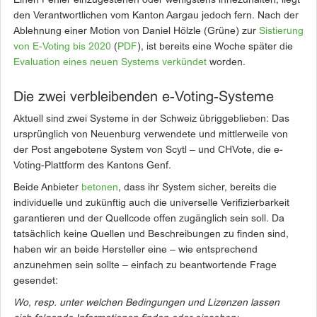
Einen Fehler einzugestehen oder wenigstens innezuhalten, liegt
den Verantwortlichen vom Kanton Aargau jedoch fern. Nach der
Ablehnung einer Motion von Daniel Hölzle (Grüne) zur
Sistierung
von E-Voting bis 2020
(
PDF
), ist bereits eine Woche später die
Evaluation eines neuen Systems verkündet
worden.
Die zwei verbleibenden e-Voting-Systeme
Aktuell sind zwei Systeme in der Schweiz übriggeblieben: Das
ursprünglich von Neuenburg verwendete und mittlerweile von
der Post angebotene System von Scytl – und CHVote, die e-
Voting-Plattform des Kantons Genf.
Beide Anbieter
betonen
, dass ihr System sicher, bereits die
individuelle und zukünftig auch die universelle Verifizierbarkeit
garantieren und der Quellcode offen zugänglich sein soll. Da
tatsächlich keine Quellen und Beschreibungen zu finden sind,
haben wir an beide Hersteller eine – wie entsprechend
anzunehmen sein sollte – einfach zu beantwortende Frage
gesendet:
Wo, resp. unter welchen Bedingungen und Lizenzen lassen