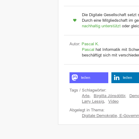
Die Digitale Gesellschaft setzt 
Durch eine Mitgliedschaft im ge
nachhaltig unterstützt
oder glei
Autor:
Pascal K.
Pascal
hat Informatik mit Schw
beschäftigt sich mit verschied
teilen
teilen
Tags / Schlagwörter:
Arte
,
Birgitta Jónsdóttir
,
Demo
Larry Lessig
,
Video
Abgelegt in Thema:
Digitale Demokratie, E-Governm