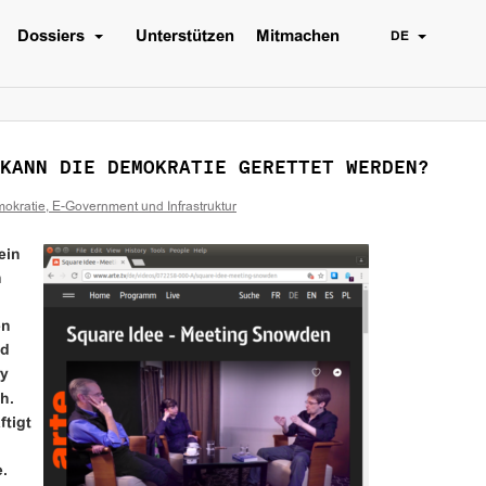
Dossiers
Unterstützen
Mitmachen
DE
KANN DIE DEMOKRATIE GERETTET WERDEN?
mokratie, E-Government und Infrastruktur
ein
n
en
nd
ry
h.
ftigt
.