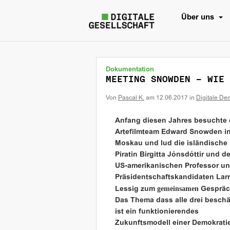
Über uns
Dokumentation
MEETING SNOWDEN – WIE 
Von
Pascal K.
am
12.06.2017
in
Digitale De
Anfang diesen Jahres besuchte 
Artefilmteam Edward Snowden i
Moskau und lud die isländische
Piratin Birgitta Jónsdóttir und d
US-amerikanischen Professor u
Präsidentschaftskandidaten Lar
gemeinsamen
Lessig zum
Gespräc
Das Thema dass alle drei beschä
ist ein funktionierendes
Zukunftsmodell einer Demokratie