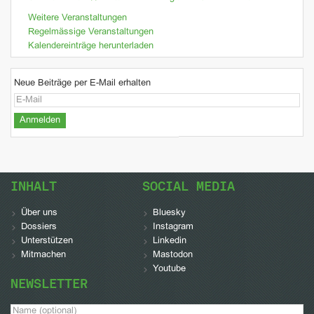
Weitere Veranstaltungen
Regelmässige Veranstaltungen
Kalendereinträge herunterladen
Neue Beiträge per E-Mail erhalten
INHALT
SOCIAL MEDIA
Über uns
Bluesky
Dossiers
Instagram
Unterstützen
Linkedin
Mitmachen
Mastodon
Youtube
NEWSLETTER