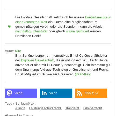
Die Digitale Gesellschaft setzt sich für unsere
Freiheitsrechte in
einer vernetzten Welt
ein. Durch eine Mitgliedschaft im
gemeinnützigen Verein oder als SpenderIn kann die Arbeit
nachhaltig unterstützt
oder gleich
online gefördert
werden.
Herzlichen Dank!
Autor:
Kire
Erik Schönenberger ist Informatiker. Er ist Co-Geschäftsleiter
der
Digitalen Gesellschaft
, die er mit initiiert hat. Die 10 Jahre
davor hat er sich mit IT-Security beschäftigt. Sein Interesse gilt
dem Spannungsfeld aus Technologie, Gesellschaft und Recht.
Er ist Mitglied im Schweizer Presserat.
(PGP-Key)
teilen
teilen
RSS-feed
Tags / Schlagwörter:
Allianz
,
Leistungsschutzrecht
,
Ständerat
,
Urheberrecht
Abgelegt in Thema: