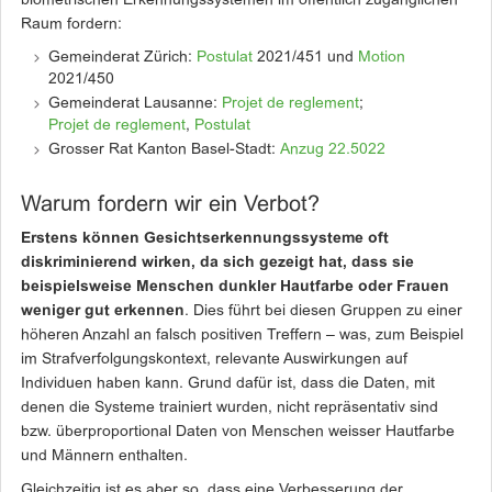
biometrischen Erkennungssystemen im öffentlich zugänglichen
Raum fordern:
Gemeinderat Zürich:
Postulat
2021/451 und
Motion
2021/450
Gemeinderat Lausanne:
Projet de reglement
;
Projet de reglement
,
Postulat
Grosser Rat Kanton Basel-Stadt:
Anzug 22.5022
Warum fordern wir ein Verbot?
Erstens können Gesichtserkennungssysteme oft
diskriminierend wirken, da sich gezeigt hat, dass sie
beispielsweise Menschen dunkler Hautfarbe oder Frauen
weniger gut erkennen
. Dies führt bei diesen Gruppen zu einer
höheren Anzahl an falsch positiven Treffern – was, zum Beispiel
im Strafverfolgungskontext, relevante Auswirkungen auf
Individuen haben kann. Grund dafür ist, dass die Daten, mit
denen die Systeme trainiert wurden, nicht repräsentativ sind
bzw. überproportional Daten von Menschen weisser Hautfarbe
und Männern enthalten.
Gleichzeitig ist es aber so, dass eine Verbesserung der