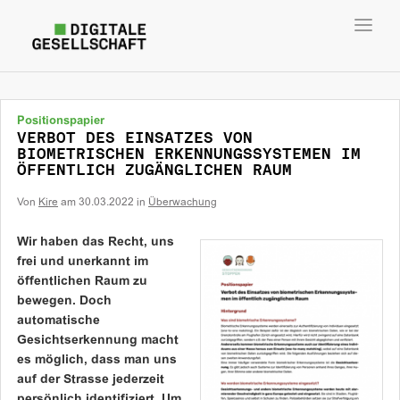
Toggl
navig
Positionspapier
VERBOT DES EINSATZES VON
BIOMETRISCHEN ERKENNUNGSSYSTEMEN IM
ÖFFENTLICH ZUGÄNGLICHEN RAUM
Von
Kire
am
30.03.2022
in
Überwachung
Wir haben das Recht, uns
frei und unerkannt im
öffentlichen Raum zu
bewegen. Doch
automatische
Gesichtserkennung macht
es möglich, dass man uns
auf der Strasse jederzeit
persönlich identifiziert. Um