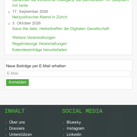
Gefährdet die künstliche Intelligenz die Demokratie? Im Gespräch
mit tante
17. September 2026
Netzpolitischer Abend in Zürich
3. Oktober 2026
Save the date: Herbsttreffen der Digitalen Gesellschaft
Weitere Veranstaltungen
Regelmässige Veranstaltungen
Kalendereinträge herunterladen
Neue Beiträge per E-Mail erhalten
INHALT
SOCIAL MEDIA
Über uns
Bluesky
Dossiers
Instagram
Unterstützen
Linkedin