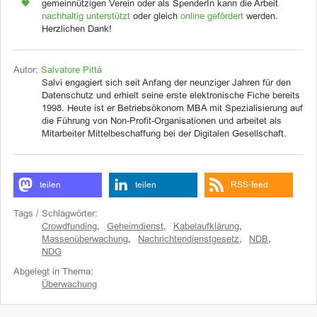
gemeinnützigen Verein oder als SpenderIn kann die Arbeit
nachhaltig unterstützt
oder gleich
online gefördert
werden.
Herzlichen Dank!
Autor:
Salvatore Pittà
Salvi engagiert sich seit Anfang der neunziger Jahren für den
Datenschutz und erhielt seine erste elektronische Fiche bereits
1998. Heute ist er Betriebsökonom MBA mit Spezialisierung auf
die Führung von Non-Profit-Organisationen und arbeitet als
Mitarbeiter Mittelbeschaffung bei der Digitalen Gesellschaft.
teilen
teilen
RSS-feed
Tags / Schlagwörter:
Crowdfunding
,
Geheimdienst
,
Kabelaufklärung
,
Massenüberwachung
,
Nachrichtendienstgesetz
,
NDB
,
NDG
Abgelegt in Thema:
Überwachung