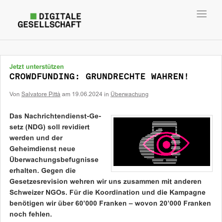
Toggl
navig
Jetzt unterstützen
CROWDFUNDING: GRUNDRECHTE WAHREN!
Von
Salvatore Pittà
am
19.06.2024
in
Überwachung
Das Nach­­­­­­­rich­ten­­­­dienst-Ge­­­
setz (NDG) soll revidiert
werden und der
Geheimdienst neue
Überwachungs­befugnisse
erhalten. Gegen die
Gesetzesrevision wehren wir uns zusammen mit anderen
Schweizer NGOs. Für die Koordination und die Kampagne
benötigen wir über 60’000 Franken – wovon 20’000 Franken
noch fehlen.