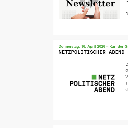
D
L
N
Donnerstag, 16. April 2026 – Karl der 
NETZPOLITISCHER ABEND 
D
G
W
T
d