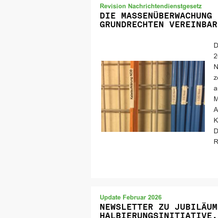
Revision Nachrichtendienstgesetz
DIE MASSENÜBERWACHUNG 
GRUNDRECHTEN VEREINBAR
D
2
N
z
a
M
A
K
D
R
Update Februar 2026
NEWSLETTER ZU JUBILÄUM
HALBIERUNGSINITIATIVE,