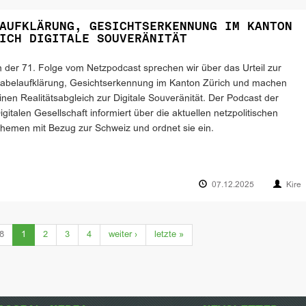
AUFKLÄRUNG, GESICHTSERKENNUNG IM KANTON
ICH DIGITALE SOUVERÄNITÄT
n der 71. Folge vom Netzpodcast sprechen wir über das Urteil zur
abelaufklärung, Gesichtserkennung im Kanton Zürich und machen
inen Realitätsabgleich zur Digitale Souveränität. Der Podcast der
igitalen Gesellschaft informiert über die aktuellen netzpolitischen
hemen mit Bezug zur Schweiz und ordnet sie ein.
07.12.2025
Kire
(current)
 8
1
2
3
4
weiter
›
letzte
»