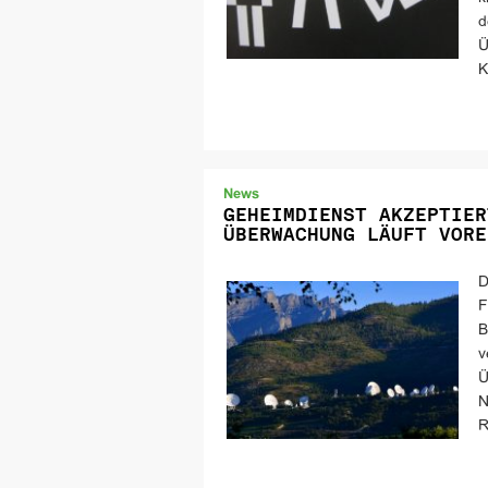
d
Ü
K
News
GEHEIMDIENST AKZEPTIER
ÜBERWACHUNG LÄUFT VORE
D
F
B
v
Ü
N
R