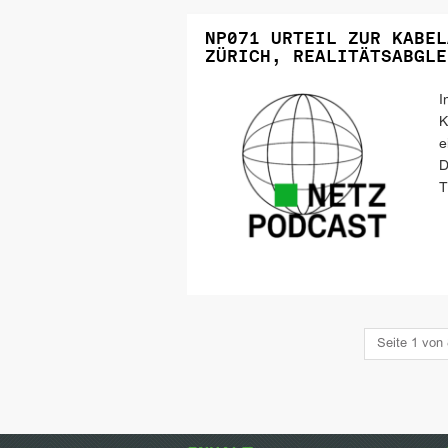
NP071 URTEIL ZUR KABEL
ZÜRICH, REALITÄTSABGLE
I
K
e
D
T
Seite 1 von