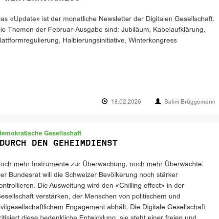
as «Update» ist der monatliche Newsletter der Digitalen Gesellschaft.
ie Themen der Februar-Ausgabe sind: Jubiläum, Kabelaufklärung,
lattformregulierung, Halbierungsinitiative, Winterkongress
18.02.2026
Salim Brüggemann
demokratische Gesellschaft
DURCH DEN GEHEIMDIENST
och mehr Instrumente zur Überwachung, noch mehr Überwachte:
er Bundesrat will die Schweizer Bevölkerung noch stärker
ontrollieren. Die Ausweitung wird den «Chilling effect» in der
esellschaft verstärken, der Menschen von politischem und
ivilgesellschaftlichem Engagement abhält. Die Digitale Gesellschaft
ritisiert diese bedenkliche Entwicklung, sie steht einer freien und