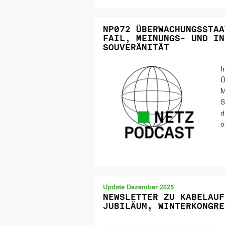
NP072 ÜBERWACHUNGSSTAA
FAIL, MEINUNGS- UND IN
SOUVERÄNITÄT
I
Ü
M
S
d
o
Update Dezember 2025
NEWSLETTER ZU KABELAUF
JUBILÄUM, WINTERKONGRE