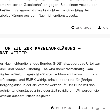
emokratischen Gesellschaft entgegen. Statt einem Ausbau der
berwachungsmassnahmen braucht es die Streichung der
abelaufklärung aus dem Nachrichtendienstgesetz.
28.01.2026
Kire
T URTEIL ZUR KABELAUFKLÄRUNG –
RST WEITER
er Nachrichtendienst des Bundes (NDB) akzeptiert das Urteil zur
unk- und Kabelaufklärung – es wird damit rechtskräftig. Das
undesverwaltungs­gericht erklärte die Massenüberwachung als
erfassungs- und EMRK-widrig, erlaubt aber eine fünfjährige
bergangsfrist, in der sie vorerst weiterläuft. Der Bund will das
achrichtendienstgesetz in dieser Zeit revidieren. Wir werden die
evision äussert kritisch begleiten.
19.01.2026
Salim Brüggemann