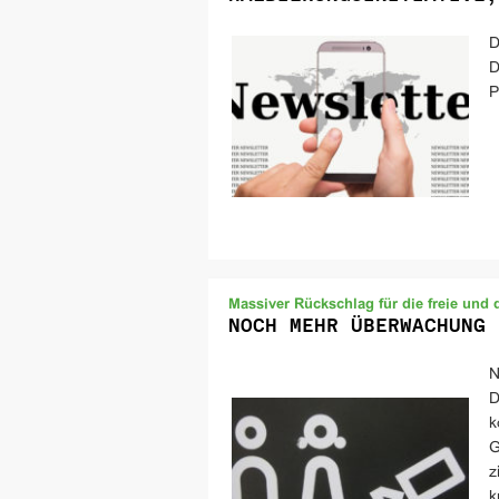
D
D
P
Massiver Rückschlag für die freie und 
NOCH MEHR ÜBERWACHUNG 
N
D
k
G
z
k