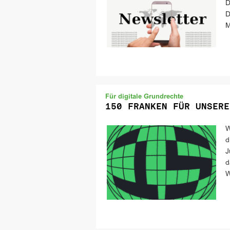
D
D
M
Für digitale Grundrechte
150 FRANKEN FÜR UNSERE
W
d
J
d
W