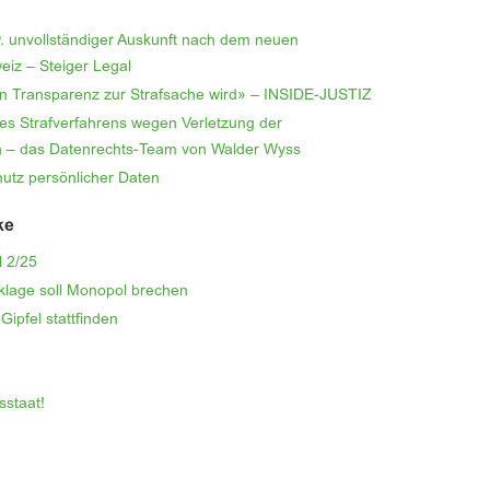
w. unvollständiger Auskunft nach dem neuen
eiz – Steiger Legal
 Transparenz zur Strafsache wird» – INSIDE-JUSTIZ
s Strafverfahrens wegen Verletzung der
.ch – das Datenrechts-Team von Walder Wyss
hutz persönlicher Daten
ke
l 2/25
klage soll Monopol brechen
Gipfel stattfinden
sstaat!