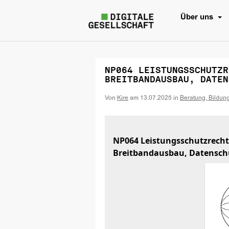
Über uns
NP064 LEISTUNGSSCHUTZR
BREITBANDAUSBAU, DATEN
Von
Kire
am
13.07.2025
in
Beratung, Bildun